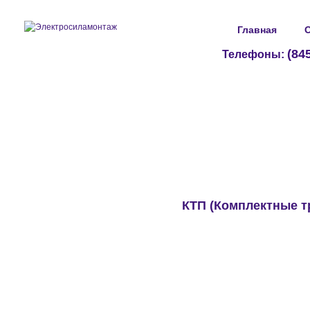
Главная
О
(84
Телефоны:
КТП (Комплектные 
Продукция
Электрооборудование
Кабельные муфты
Арматура для СИП
Ограничители