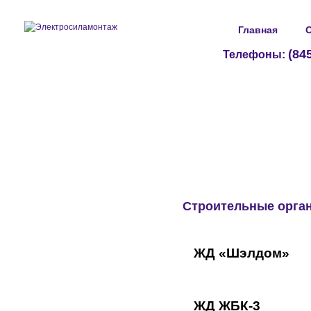
Главная
О
(84
Телефоны:
Строительные орга
Продукция
Электрооборудование
ЖД «Шэлдом»
Кабельные муфты
Арматура для СИП
Ограничители
ЖД ЖБК-3