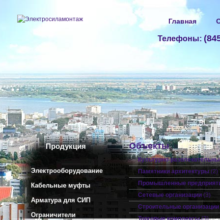
Главная
О
(84
Телефоны:
Объекты
Продукция
Культурно-развлекательны
Электрооборудование
Памятники архитектуры
(2)
Промышленные предприят
Кабельные муфты
Сетевые организации
(3)
Арматура для СИП
Строительные организации
Ограничители
Торговые комплексы
(3)